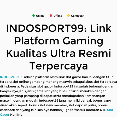
INDOSPORT99: Link
Platform Gaming
Kualitas Ultra Resmi
Terpercaya
INDOSPORT99
adalah platform resmi link slot gacor hari ini dengan fitur
terbaru slot online gampang menang maxwin sebagai situs slot terpercaya
di Indonesia. Pada situs slot gacor Indosport99 ini sudah terkenal dengan
banyak nya jenis jenis game slot yang bisa untuk di mainkan dengan
perkalian yang gampang di dapat serta mendapatkan kemenangan
maxwin dengan mudah. Indosport99 juga memiliki banyak bonus yang
disediakan seperti bonus slot new member, slot deposit pulsa, bonus
cashback dan yang lain lain nya bahkan juga termasuk bocoran RTP
Slot
Gacor
Hari Ini.